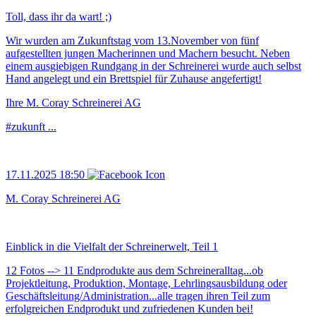
Toll, dass ihr da wart! ;)
Wir wurden am Zukunftstag vom 13.November von fünf
aufgestellten jungen Macherinnen und Machern besucht. Neben
einem ausgiebigen Rundgang in der Schreinerei wurde auch selbst
Hand angelegt und ein Brettspiel für Zuhause angefertigt!
Ihre M. Coray Schreinerei AG
#zukunft ...
17.11.2025 18:50
M. Coray Schreinerei AG
Einblick in die Vielfalt der Schreinerwelt, Teil 1
12 Fotos --> 11 Endprodukte aus dem Schreineralltag...ob
Projektleitung, Produktion, Montage, Lehrlingsausbildung oder
Geschäftsleitung/Administration...alle tragen ihren Teil zum
erfolgreichen Endprodukt und zufriedenen Kunden bei!