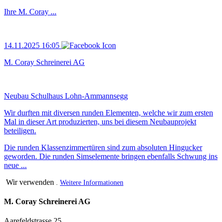
Ihre M. Coray ...
14.11.2025 16:05
M. Coray Schreinerei AG
Neubau Schulhaus Lohn-Ammannsegg
Wir durften mit diversen runden Elementen, welche wir zum ersten
Mal in dieser Art produzierten, uns bei diesem Neubauprojekt
beteiligen.
Die runden Klassenzimmertüren sind zum absoluten Hingucker
geworden. Die runden Simselemente bringen ebenfalls Schwung ins
neue ...
Wir verwenden
.
Weitere Informationen
M. Coray Schreinerei AG
Aarefeldstrasse 25