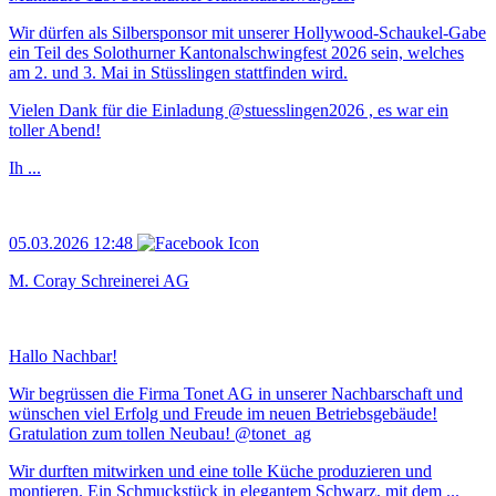
Wir dürfen als Silbersponsor mit unserer Hollywood-Schaukel-Gabe
ein Teil des Solothurner Kantonalschwingfest 2026 sein, welches
am 2. und 3. Mai in Stüsslingen stattfinden wird.
Vielen Dank für die Einladung @stuesslingen2026 , es war ein
toller Abend!
Ih ...
05.03.2026 12:48
M. Coray Schreinerei AG
Hallo Nachbar!
Wir begrüssen die Firma Tonet AG in unserer Nachbarschaft und
wünschen viel Erfolg und Freude im neuen Betriebsgebäude!
Gratulation zum tollen Neubau! @tonet_ag
Wir durften mitwirken und eine tolle Küche produzieren und
montieren. Ein Schmuckstück in elegantem Schwarz, mit dem ...