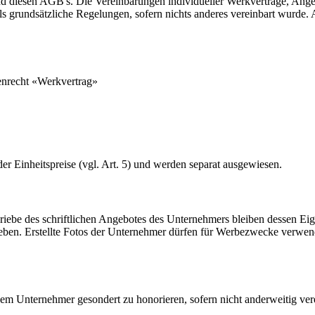
g und diesen AGB's. Die Vereinbarungen individueller Werkverträge, 
s grundsätzliche Regelungen, sofern nichts anderes vereinbart wurde.
nenrecht «Werkvertrag»
er Einheitspreise (vgl. Art. 5) und werden separat ausgewiesen.
be des schriftlichen Angebotes des Unternehmers bleiben dessen Eige
ugeben. Erstellte Fotos der Unternehmer dürfen für Werbezwecke verwen
m Unternehmer gesondert zu honorieren, sofern nicht anderweitig vere