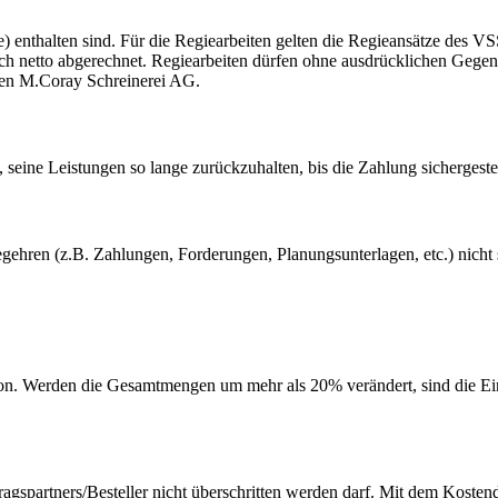
se) enthalten sind. Für die Regiearbeiten gelten die Regieansätze des V
lich netto abgerechnet. Regiearbeiten dürfen ohne ausdrücklichen Gegen
zen M.Coray Schreinerei AG.
, seine Leistungen so lange zurückzuhalten, bis die Zahlung sichergestel
ehren (z.B. Zahlungen, Forderungen, Planungsunterlagen, etc.) nicht si
ition. Werden die Gesamtmengen um mehr als 20% verändert, sind die Ei
agspartners/Besteller nicht überschritten werden darf. Mit dem Koste