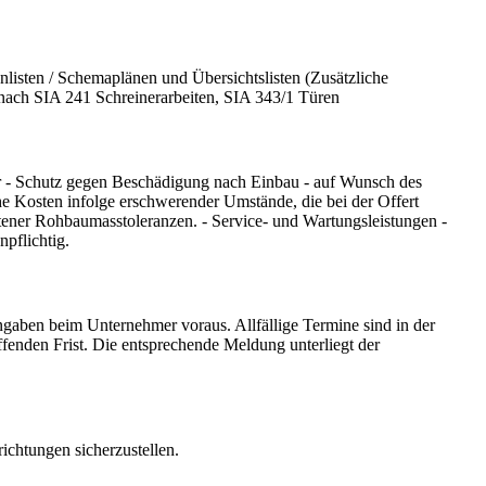
isten / Schemaplänen und Übersichtslisten (Zusätzliche
nach SIA 241 Schreinerarbeiten, SIA 343/1 Türen
er - Schutz gegen Beschädigung nach Einbau - auf Wunsch des
he Kosten infolge erschwerender Umstände, die bei der Offert
tener Rohbaumasstoleranzen. - Service- und Wartungsleistungen -
pflichtig.
ngaben beim Unternehmer voraus. Allfällige Termine sind in der
ffenden Frist. Die entsprechende Meldung unterliegt der
ichtungen sicherzustellen.