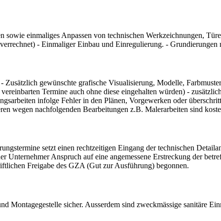
n sowie einmaliges Anpassen von technischen Werkzeichnungen, Türenl
rrechnet) - Einmaliger Einbau und Einregulierung. - Grundierungen 
- Zusätzlich gewünschte grafische Visualisierung, Modelle, Farbmust
e vereinbarten Termine auch ohne diese eingehalten würden) - zusätzlic
gsarbeiten infolge Fehler in den Plänen, Vorgewerken oder überschrit
eren wegen nachfolgenden Bearbeitungen z.B. Malerarbeiten sind kosten
rungstermine setzt einen rechtzeitigen Eingang der technischen Detaila
at der Unternehmer Anspruch auf eine angemessene Erstreckung der betre
chriftlichen Freigabe des GZA (Gut zur Ausführung) begonnen.
 und Montagegestelle sicher. Ausserdem sind zweckmässige sanitäre Einr