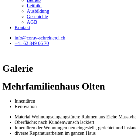
Betrieb
Leitbild
Ausbildung
Geschichte
AGB
Kontakt
info@coray-schreinerei.ch
+41
62 849 66 70
Galerie
Mehrfamilienhaus Olten
Innentüren
Renovation
Material Wohnungseingangstüren: Rahmen aus Eiche Massivhol
Oberfläche: nach Kundenwunsch lackiert
Innentüren der Wohnungen neu eingestellt, gerichtet und instand
diverse Reparaturarbeiten im ganzen Haus