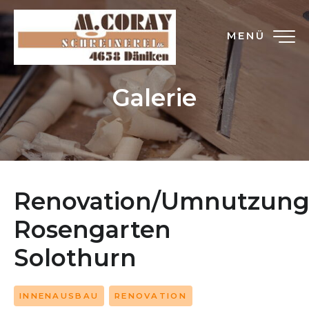
MENÜ
Galerie
Renovation/Umnutzun
Rosengarten
Solothurn
INNENAUSBAU
RENOVATION