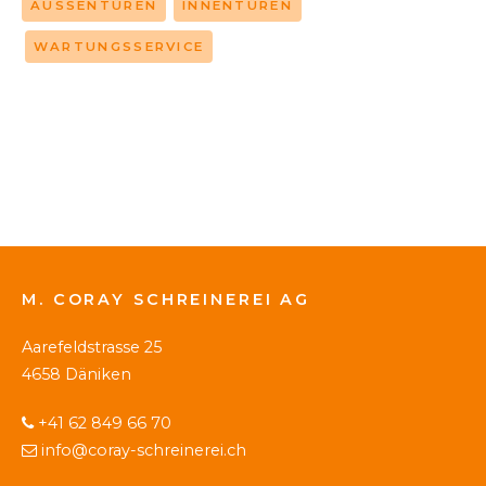
AUSSENTÜREN
INNENTÜREN
WARTUNGSSERVICE
M. CORAY SCHREINEREI AG
Aarefeldstrasse 25
4658 Däniken
+41 62 849 66 70
info@coray-schreinerei.ch