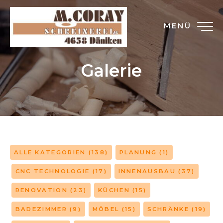
MENÜ
Galerie
ALLE KATEGORIEN
(138)
PLANUNG
(1)
CNC TECHNOLOGIE
(17)
INNENAUSBAU
(37)
RENOVATION
(23)
KÜCHEN
(15)
BADEZIMMER
(9)
MÖBEL
(15)
SCHRÄNKE
(19)