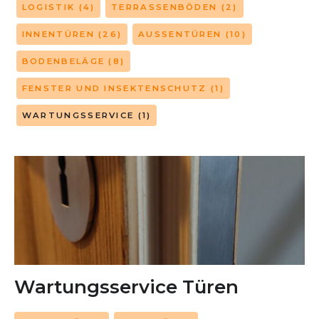
LOGISTIK
(4)
TERRASSENBÖDEN
(2)
INNENTÜREN
(26)
AUSSENTÜREN
(10)
BODENBELÄGE
(8)
FENSTER UND INSEKTENSCHUTZ
(1)
WARTUNGSSERVICE
(1)
Wartungsservice Türen